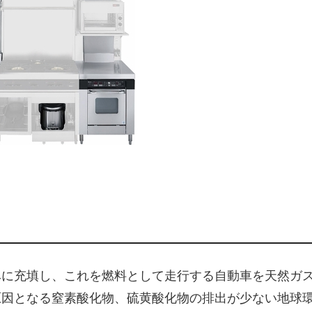
ベに充填し、これを燃料として走行する自動車を天然ガ
原因となる窒素酸化物、硫黄酸化物の排出が少ない地球