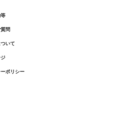
約等
ご質問
について
ージ
シーポリシー