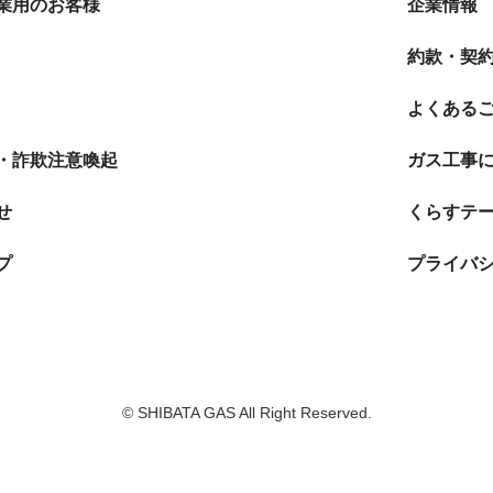
業用のお客様
企業情報
約款・契
よくある
・詐欺注意喚起
ガス工事
せ
くらすテ
プ
プライバ
© SHIBATA GAS All Right Reserved.