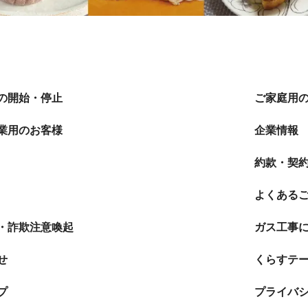
の開始・停止
ご家庭用
業用のお客様
企業情報
約款・契
よくある
・詐欺注意喚起
ガス工事
せ
くらすテ
プ
プライバ