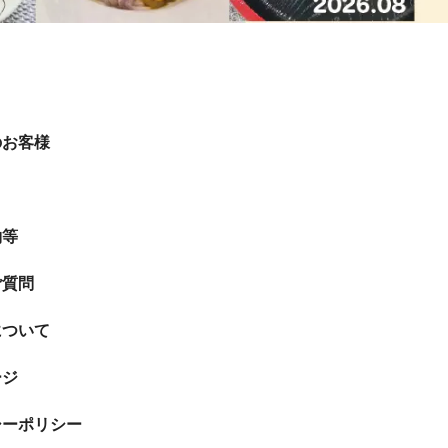
のお客様
約等
ご質問
について
ージ
シーポリシー